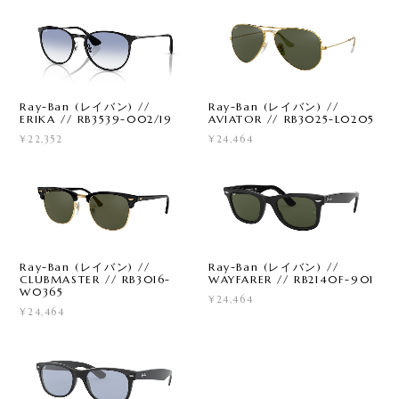
Ray-Ban (レイバン) //
Ray-Ban (レイバン) //
ERIKA // RB3539-002/19
AVIATOR // RB3025-L0205
¥22,352
¥24,464
Ray-Ban (レイバン) //
Ray-Ban (レイバン) //
CLUBMASTER // RB3016-
WAYFARER // RB2140F-901
W0365
¥24,464
¥24,464