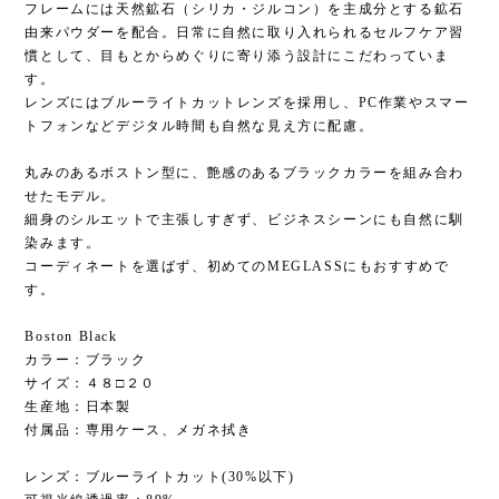
フレームには天然鉱石（シリカ・ジルコン）を主成分とする鉱石
由来パウダーを配合。日常に自然に取り入れられるセルフケア習
慣として、目もとからめぐりに寄り添う設計にこだわっていま
す。
レンズにはブルーライトカットレンズを採用し、PC作業やスマー
トフォンなどデジタル時間も自然な見え方に配慮。
丸みのあるボストン型に、艶感のあるブラックカラーを組み合わ
せたモデル。
細身のシルエットで主張しすぎず、ビジネスシーンにも自然に馴
染みます。
コーディネートを選ばず、初めてのMEGLASSにもおすすめで
す。
Boston Black
カラー：ブラック
サイズ：４８□２０
生産地：日本製
付属品：専用ケース、メガネ拭き
レンズ：ブルーライトカット(30%以下)